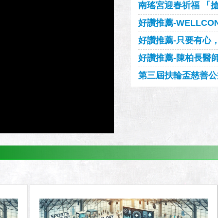
南瑤宮迎春祈福 「
好讚推薦-WELLCON
好讚推薦-只要有心，人
好讚推薦-陳柏長醫
第三屆扶輪盃慈善公