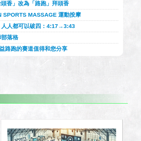
搶頭香」改為「路跑」拜頭香
 SPORTS MASSAGE 運動按摩
人都可以破四：4:17→3:43
師部落格
益路跑的賽道值得和您分享