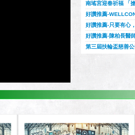
南瑤宮迎春祈福 「
好讚推薦-WELLCON
好讚推薦-只要有心，人
好讚推薦-陳柏長醫
第三屆扶輪盃慈善公