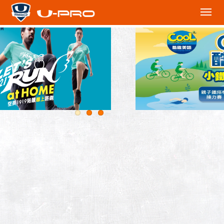
切
換
下
拉
選
單