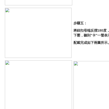
步驟五：
將鈕扣母端反摺180度
下壓，聽到”卡”一聲表
配戴完成如下兩圖所示