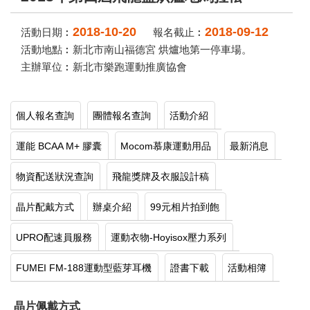
2018-10-20
2018-09-12
活動日期︰
報名截止︰
活動地點︰新北市南山福德宮 烘爐地第一停車場。
主辦單位︰新北市樂跑運動推廣協會
個人報名查詢
團體報名查詢
活動介紹
運能 BCAA M+ 膠囊
Mocom慕康運動用品
最新消息
物資配送狀況查詢
飛龍獎牌及衣服設計稿
晶片配戴方式
辦桌介紹
99元相片拍到飽
UPRO配速員服務
運動衣物-Hoyisox壓力系列
FUMEI FM-188運動型藍芽耳機
證書下載
活動相簿
晶片佩戴方式