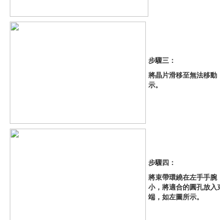
步驟三：
將晶片滑移至無法移動
示。
步驟四：
將束帶環繞在左手手腕
小，將適合的圓孔放入
端，如左圖所示。