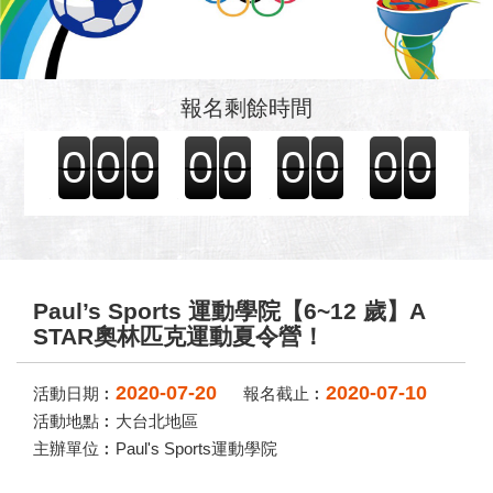
報名剩餘時間
0
0
0
0
0
0
0
0
0
Paul’s Sports 運動學院【6~12 歲】A
STAR奧林匹克運動夏令營！
2020-07-20
2020-07-10
活動日期︰
報名截止︰
活動地點︰大台北地區
主辦單位︰Paul's Sports運動學院