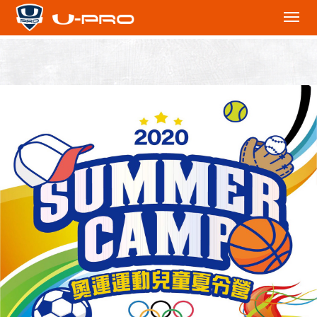
切
換
下
拉
選
單